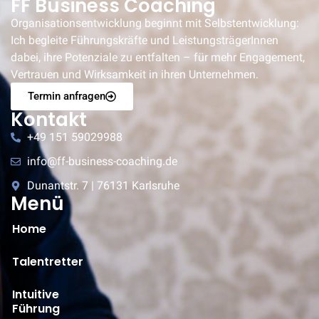
FF Business Coaching
Organisationsentwicklung beginnt mit Selbstentwicklung:
Ich begleite Führungskräfte und LeistungsträgerInnen
dabei, ihre Potenziale zu entfalten – für mehr Engagement,
Vertrauen und Wirksamkeit in ihren Unternehmen.
Termin anfragen
Kontakt
+49 151 59029988
info@ff-business-coaching.de
Dunantstr. 7 | 76131 Karlsruhe
Menü
Home
Talentretter
Intuitive
Führung