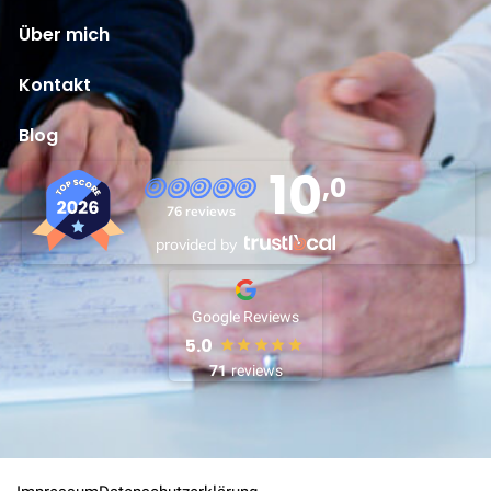
Über mich
Kontakt
Blog
10
,0
76 reviews
provided by
Google Reviews
5.0
71
reviews