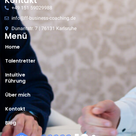
Kontakt
+49 151 59029988
info@ff-business-coaching.de
Dunantstr. 7 | 76131 Karlsruhe
Menü
Home
Talentretter
Intuitive
Führung
Über mich
Kontakt
Blog