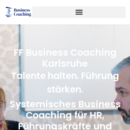
FF Business Coaching
Karlsruhe
Talente halten. Führung
stärken.
Systemisches Business
Coaching für HR,
Führungskräfte und