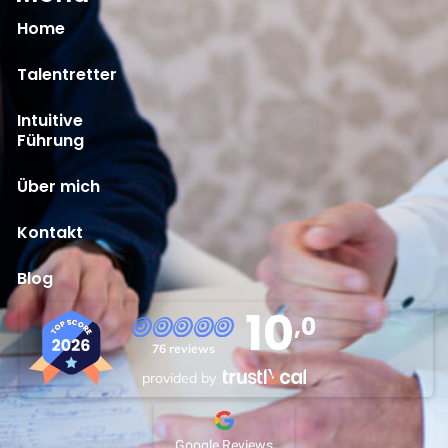
Home
Talentretter
Intuitive
Führung
Über mich
Kontakt
Blog
10
,0
76 reviews
provided by
Google Reviews