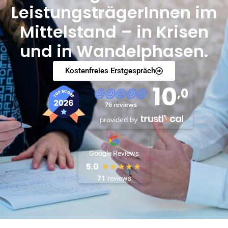
LeistungsträgerInnen im
Mittelstand – in Krisen
und in Wandelphasen.
Kostenfreies Erstgespräch
10
,0
76 reviews
provided by
Google Reviews
5.0
71
reviews