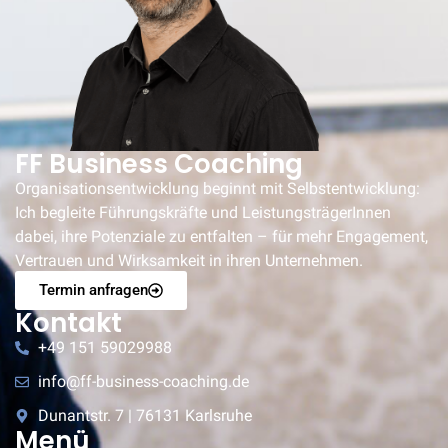
FF Business Coaching
Organisationsentwicklung beginnt mit Selbstentwicklung:
Ich begleite Führungskräfte und LeistungsträgerInnen
dabei, ihre Potenziale zu entfalten – für mehr Engagement,
Vertrauen und Wirksamkeit in ihren Unternehmen.
Termin anfragen
Kontakt
+49 151 59029988
info@ff-business-coaching.de
Dunantstr. 7 | 76131 Karlsruhe
Menü