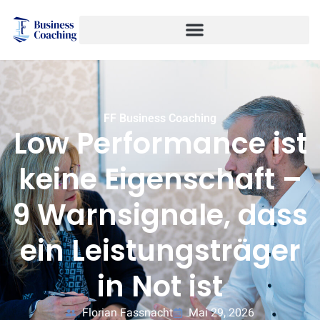
FF Business Coaching
Low Performance ist
keine Eigenschaft –
9 Warnsignale, dass
ein Leistungsträger
in Not ist
Florian Fassnacht
Mai 29, 2026