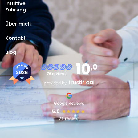
Intuitive
Führung
Über mich
Kontakt
Blog
10
,0
76 reviews
provided by
Google Reviews
5.0
71
reviews