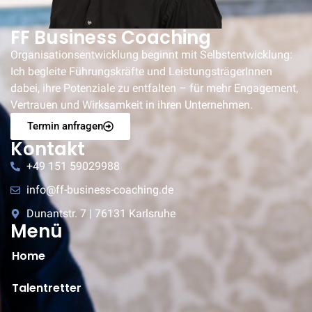
FF Business Coaching
Organisationsentwicklung beginnt mit Selbstentwicklung:
Ich begleite Führungskräfte und LeistungsträgerInnen
dabei, ihre Potenziale zu entfalten – für mehr Engagement,
Vertrauen und Wirksamkeit in ihren Unternehmen.
Termin anfragen
Kontakt
+49 151 59029988
info@ff-business-coaching.de
Dunantstr. 7 | 76131 Karlsruhe
Menü
Home
Talentretter