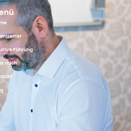
enü
me
entretter
uitive Führung
er mich
ntakt
og