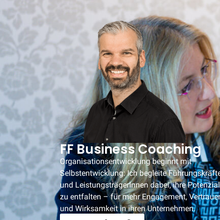
FF Business Coaching
Organisationsentwicklung beginnt mit
Selbstentwicklung: Ich begleite Führungskräft
und LeistungsträgerInnen dabei, ihre Potenzia
zu entfalten – für mehr Engagement, Vertraue
und Wirksamkeit in ihren Unternehmen.