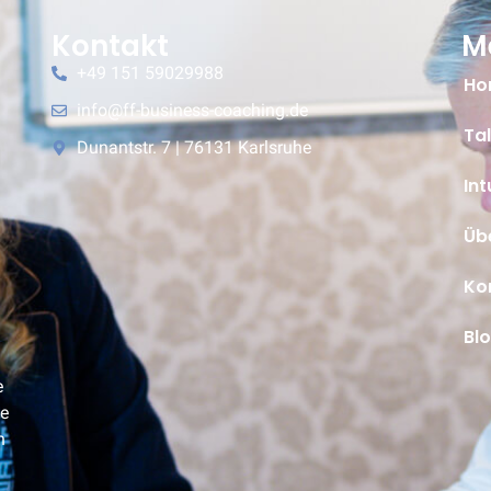
Kontakt
M
+49 151 59029988
Ho
info@ff-business-coaching.de
Tal
Dunantstr. 7 | 76131 Karlsruhe
Int
Üb
Ko
Bl
e
le
n