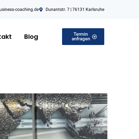
usiness-coaching.de
Dunantstr. 7 | 76131 Karlsruhe
Termin
takt
Blog
anfragen